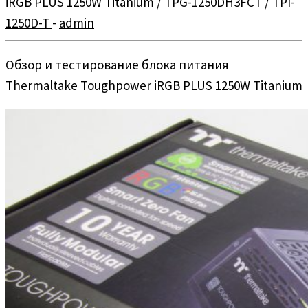
iRGB PLUS 1250W Titanium
/
TPG-1250DH3FCT
/
TPI-
1250D-T
-
admin
Обзор и тестирование блока питания
Thermaltake Toughpower iRGB PLUS 1250W Titanium