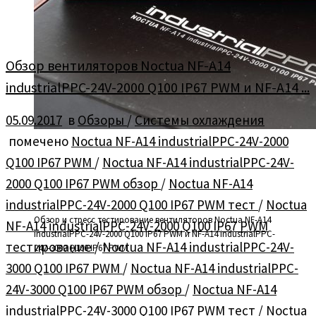
Обзор вентиляторов Noctua NF-A14
industrialPPC-24V-2000 Q100 IP67 PWM и NF-A14 ...
05.09.2017
в
Обзоры
/
Системы охлаждения
помечено
Noctua NF-A14 industrialPPC-24V-2000
Q100 IP67 PWM
/
Noctua NF-A14 industrialPPC-24V-
2000 Q100 IP67 PWM обзор
/
Noctua NF-A14
industrialPPC-24V-2000 Q100 IP67 PWM тест
/
Noctua
Обзор и стресс тестирование вентиляторов Noctua NF-A14
NF-A14 industrialPPC-24V-2000 Q100 IP67 PWM
industrialPPC-24V-2000 Q100 IP67 PWM и NF-A14 industrialPPC-
тестирование
/
Noctua NF-A14 industrialPPC-24V-
24V-3000 Q100 IP67 PWM
3000 Q100 IP67 PWM
/
Noctua NF-A14 industrialPPC-
24V-3000 Q100 IP67 PWM обзор
/
Noctua NF-A14
industrialPPC-24V-3000 Q100 IP67 PWM тест
/
Noctua