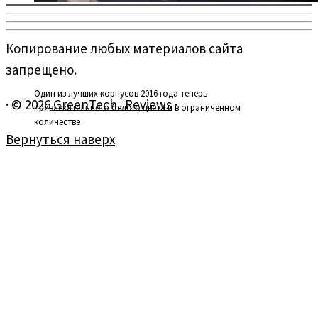
Копирование любых материалов сайта
запрещено.
Один из лучших корпусов 2016 года теперь
·
© 2026
GreenTech_Reviews
·
привлекательного белого цвета и в ограниченном
количестве
Вернуться наверх