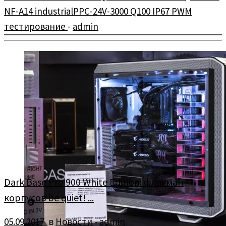
NF-A14 industrialPPC-24V-3000 Q100 IP67 PWM
тестирование
-
admin
Dark Base Pro 900 White Edition: флагман
корпусов be quiet! ...
05.09.2017
в
Новости
-
admin