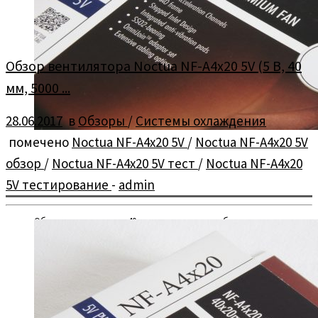
Обзор вентилятора Noctua NF-A4x20 5V (5 В, 40
мм, 5000 ...
28.06.2017
в
Обзоры
/
Системы охлаждения
помечено
Noctua NF-A4x20 5V
/
Noctua NF-A4x20 5V
обзор
/
Noctua NF-A4x20 5V тест
/
Noctua NF-A4x20
5V тестирование
-
admin
Обзор и тестирование 40 мм вентилятора с рабочим
напряжением 5 В и скоростью вращения 5000 об/мин —
Noctua […]