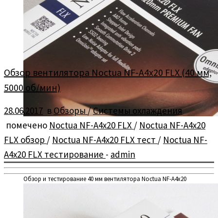
Обзор вентилятора Noctua NF-A4x20 FLX (40 мм,
5000 об/мин)
28.06.2017
в
Обзоры
/
Системы охлаждения
помечено
Noctua NF-A4x20 FLX
/
Noctua NF-A4x20
FLX обзор
/
Noctua NF-A4x20 FLX тест
/
Noctua NF-
A4x20 FLX тестирование
-
admin
Обзор и тестирование 40 мм вентилятора Noctua NF-A4x20
FLX со скоростью вращения 5000 об/мин