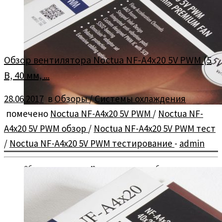
Обзор вентилятора Noctua NF-A4x20 5V PWM (5
В, 40 мм, ...
28.06.2017
в
Обзоры
/
Системы охлаждения
помечено
Noctua NF-A4x20 5V PWM
/
Noctua NF-
A4x20 5V PWM обзор
/
Noctua NF-A4x20 5V PWM тест
/
Noctua NF-A4x20 5V PWM тестирование
-
admin
Обзор и тестирование 40 мм вентилятора с рабочим
напряжением 5 В и скоростью вращения 5000 об/мин —
Noctua […]