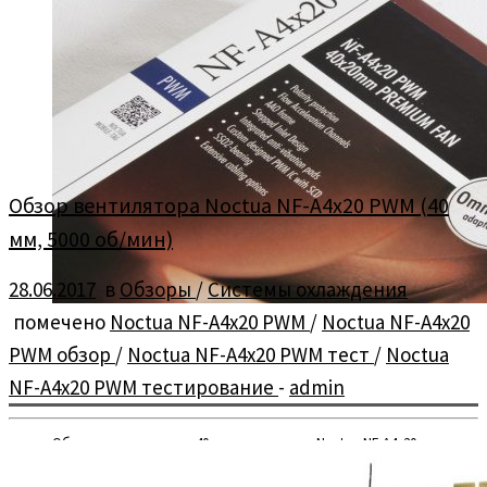
Обзор вентилятора Noctua NF-A4x20 PWM (40
мм, 5000 об/мин)
28.06.2017
в
Обзоры
/
Системы охлаждения
помечено
Noctua NF-A4x20 PWM
/
Noctua NF-A4x20
PWM обзор
/
Noctua NF-A4x20 PWM тест
/
Noctua
NF-A4x20 PWM тестирование
-
admin
Обзор и тестирование 40 мм вентилятора Noctua NF-A4x20
PWM со скоростью вращения 5000 об/мин