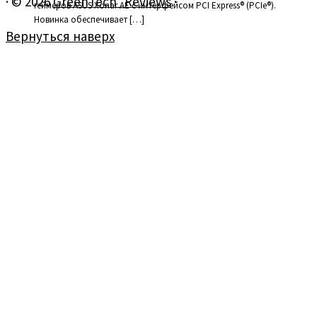
·
© 2026
GreenTech_Reviews
·
геймеров ASUS Xonar AE с интерфейсом PCI Express® (PCIe®).
Новинка обеспечивает […]
Вернуться наверх