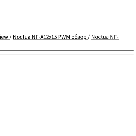
view
/
Noctua NF-A12x15 PWM обзор
/
Noctua NF-