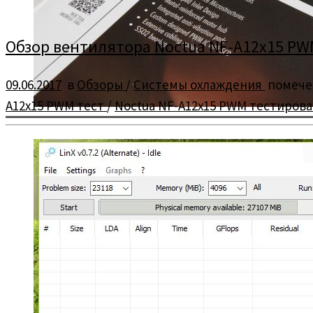
Обзор вентилятора Noctua NF-A12x15 PWM
09.06.2017
в
Обзоры
/
Системы охлаждения
помеч
A12x15 PWM тест
/
Noctua NF-A12x15 PWM тестиров
Обзор и тестирование вентилятора Noctua из новой серии — 