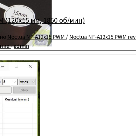
 (120х15 мм, 1850 об/мин)
ено
Noctua NF-A12x15 PWM
/
Noctua NF-A12x15 PWM re
ание
-
admin
NF-A12x15 PWM