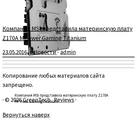
Компания MSI представила материнскую плату
Z170A MPower Gaming Titanium
23.05.2016
в
Новости
-
admin
Копирование любых материалов сайта
запрещено.
Компания MSI представила материнскую плату Z170A
·
© 2026
GreenTech_Reviews
·
MPower Gaming Titanium
Вернуться наверх