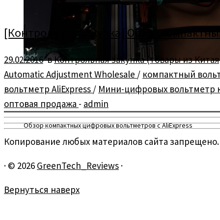
[Контрольная закупка] Обзор компактных
29.02.2016
в
Контрольная закупка (товары из Китая
Automatic Adjustment Wholesale
/
компактный воль
вольтметр AliExpress
/
Мини-цифровых вольтметр кр
оптовая продажа
-
admin
Обзор компактных цифровых вольтметров с AliExpress
Копирование любых материалов сайта запрещено.
·
© 2026
GreenTech_Reviews
·
Вернуться наверх