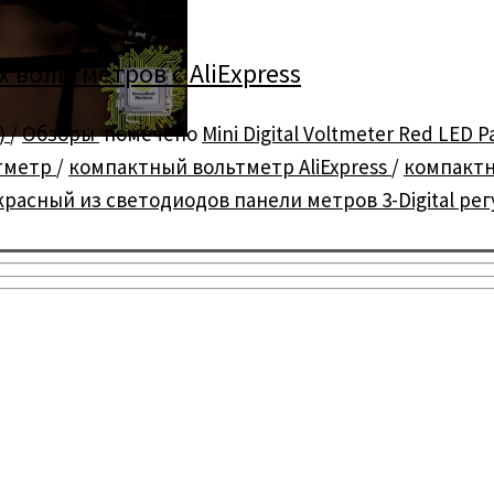
 вольтметров с AliExpress
)
/
Обзоры
помечено
Mini Digital Voltmeter Red LED P
тметр
/
компактный вольтметр AliExpress
/
компакт
асный из светодиодов панели метров 3-Digital ре