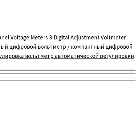
anel Voltage Meters 3-Digital Adjustment Voltmeter
ный цифровой вольтметр
/
компактный цифровой
гулировка вольтметр автоматической регулировки