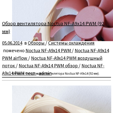
Обзор вентилятора Noctua NF-A9x14 PWM (92
мм)
05.06.2014
в
Обзоры
/
Системы охлаждения
помечено
Noctua NF-A9x14 PWM
/
Noctua NF-A9x14
PWM airflow
/
Noctua NF-A9x14 PWM воздушный
поток
/
Noctua NF-A9x14 PWM обзор
/
Noctua NF-
A9x14 PWM тест
-
admin
Обзор и тестирование вентилятора Noctua NF-A9x14 (92 мм).