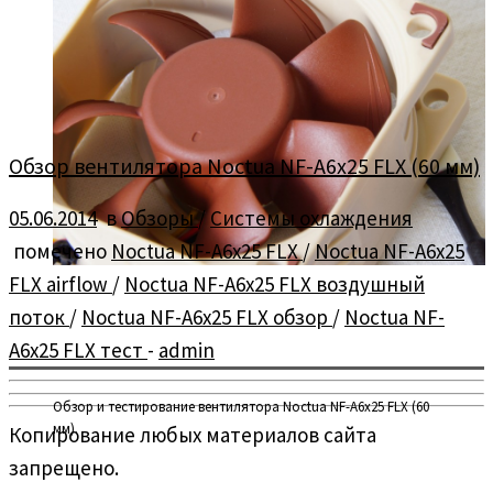
Обзор вентилятора Noctua NF-A6x25 FLX (60 мм)
05.06.2014
в
Обзоры
/
Системы охлаждения
помечено
Noctua NF-A6x25 FLX
/
Noctua NF-A6x25
FLX airflow
/
Noctua NF-A6x25 FLX воздушный
поток
/
Noctua NF-A6x25 FLX обзор
/
Noctua NF-
A6x25 FLX тест
-
admin
Обзор и тестирование вентилятора Noctua NF-A6x25 FLX (60
мм).
Копирование любых материалов сайта
запрещено.