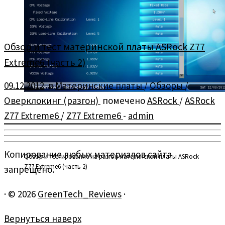
Обзор и тест материнской платы ASRock Z77
Extreme6 (часть 2)
09.12.2012
в
Материнские платы
/
Обзоры
/
Оверклокинг (разгон)
помечено
ASRock
/
ASRock
Z77 Extreme6
/
Z77 Extreme6
-
admin
Копирование любых материалов сайта
Обзор и тестирование на разгон материнской платы ASRock
Z77 Extreme6 (часть 2)
запрещено.
·
© 2026
GreenTech_Reviews
·
Вернуться наверх