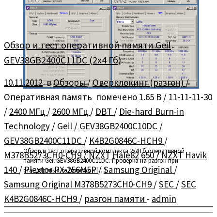
Обзор и тест оперативной памяти Geil
GEV38GB2400C11DC (2х4 Гб)
10.11.2012
в
Обзоры
/
Оверклокинг (разгон)
/
Оперативная память
помечено
1.65 В
/
11-11-11-30
/
2400 МГц
/
2600 МГц
/
DBT
/
Die-hard Burn-in
Technology
/
Geil
/
GEV38GB2400C10DC
/
GEV38GB2400C11DC
/
K4B2G0846C-HCH9
/
Обзор и тест оперативной комплекта 2х4 Гб оперативной
M378B5273CH0-CH9
/
NZXT Hale82 650
/
NZXT Havik
памяти Geil GEV38GB2400C11DC. Проверка на разгон при
140
/
Plextor PX-256M5P
/
Samsung Original
/
стандартных таймингах и […]
Samsung Original M378B5273CH0-CH9
/
SEC
/
SEC
K4B2G0846C-HCH9
/
разгон памяти
-
admin