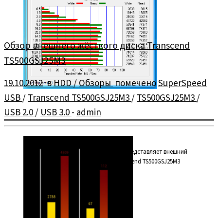
Обзор внешнего жёсткого диска Transcend
TS500GSJ25M3
19.10.2012
в
HDD
/
Обзоры
помечено
SuperSpeed
USB
/
Transcend TS500GSJ25M3
/
TS500GSJ25M3
/
USB 2.0
/
USB 3.0
-
admin
Сегодня мы посмотрим что из себя представляет внешний
жёсткий диск объёмом 500 Гб — Transcend TS500GSJ25M3