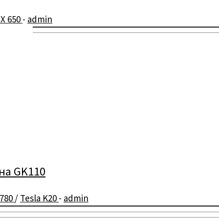
X 650
-
admin
 на GK110
 780
/
Tesla K20
-
admin