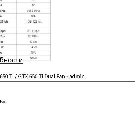
обности
650 Ti
/
GTX 650 Ti Dual Fan
-
admin
Fan.