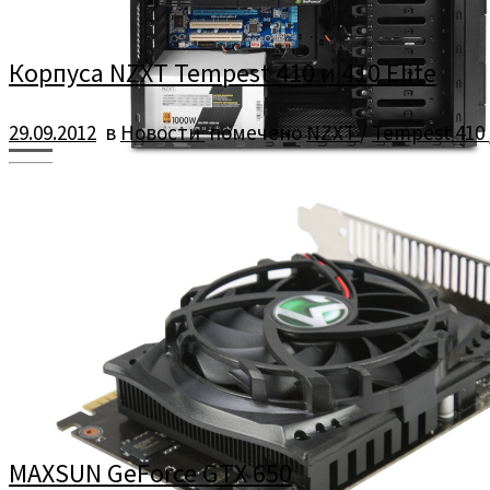
Корпуса NZXT Tempest 410 и 410 Elite
29.09.2012
в
Новости
помечено
NZXT
/
Tempest 410
«Короли воздушного потока» возвращаются с улучшенной вен
MAXSUN GeForce GTX 650