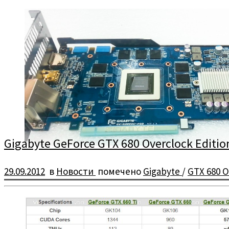
Ресурс OBR-Hardware опубликовал информацию, что следующий
Gigabyte GeForce GTX 680 Overclock Editi
29.09.2012
в
Новости
помечено
Gigabyte
/
GTX 680 O
Компания Gigabyte добавила в линейку GTX 680 ещё одну модель