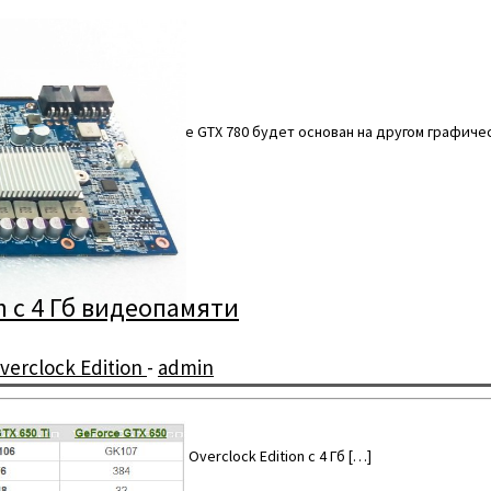
 флагман NVIDIA — GeForce GTX 780 будет основан на другом графиче
on с 4 Гб видеопамяти
verclock Edition
-
admin
 — трёхслотовую версию Overclock Edition с 4 Гб […]