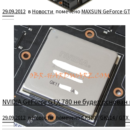
29.09.2012
в
Новости
помечено
MAXSUN GeForce GT
По всей видимости, самая короткая плата с ГП GK107.
NVIDIA GeForce GTX 780 не будет основан
29.09.2012
в
Новости
помечено
GK110
/
GK114
/
GTX