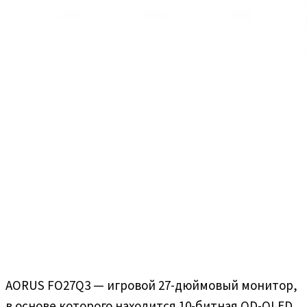
AORUS FO27Q3 — игровой 27-дюймовый монитор,
в основе которого находится 10-битная QD-OLED