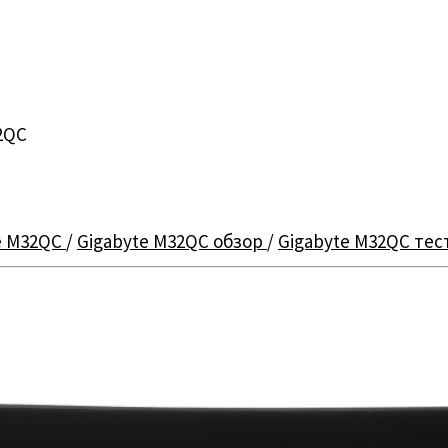
2QC
e M32QC
/
Gigabyte M32QC обзор
/
Gigabyte M32QC тес