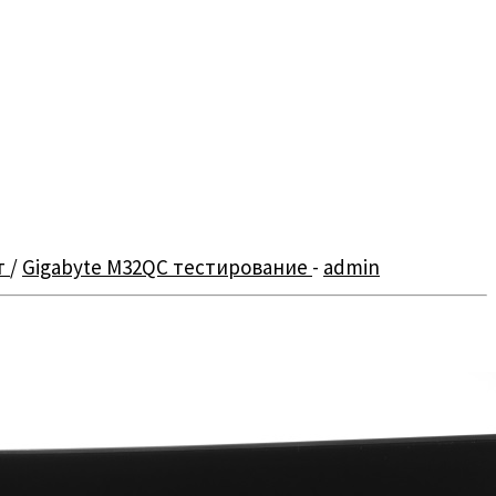
т
/
Gigabyte M32QC тестирование
-
admin