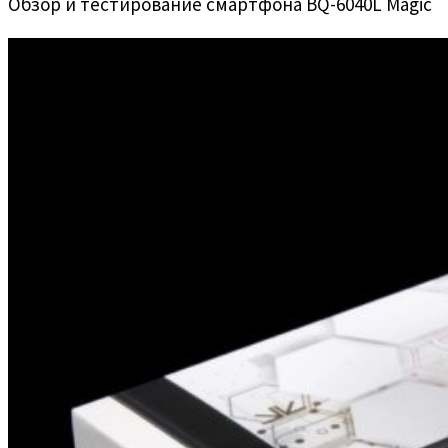
Обзор и тестирование смартфона BQ-6040L Magic