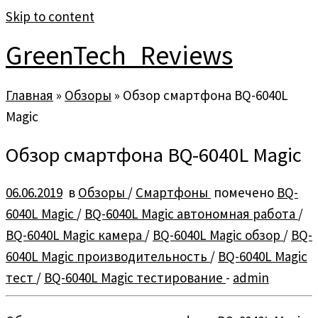
Skip to content
GreenTech_Reviews
Главная
»
Обзоры
»
Обзор смартфона BQ-6040L
Magic
Обзор смартфона BQ-6040L Magic
06.06.2019
в
Обзоры
/
Смартфоны
помечено
BQ-
6040L Magic
/
BQ-6040L Magic автономная работа
/
BQ-6040L Magic камера
/
BQ-6040L Magic обзор
/
BQ-
6040L Magic производительность
/
BQ-6040L Magic
тест
/
BQ-6040L Magic тестирование
-
admin