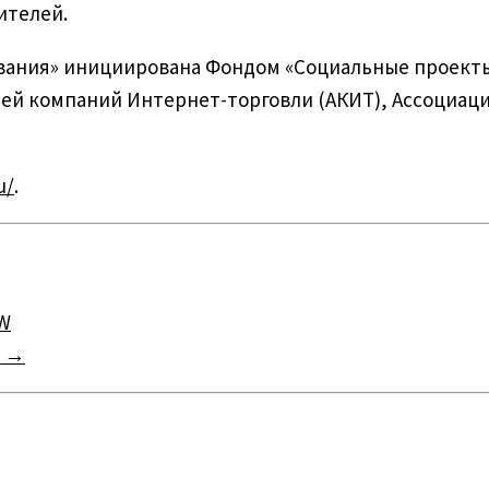
ителей.
вания» инициирована Фондом «Социальные проекты
ией компаний Интернет-торговли (АКИТ), Ассоциац
u/
.
0W
W
→