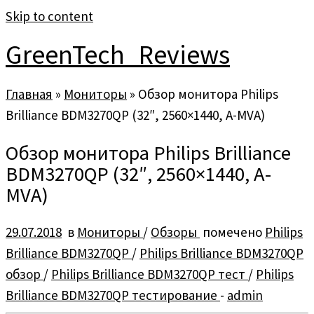
Skip to content
GreenTech_Reviews
Главная
»
Мониторы
»
Обзор монитора Philips
Brilliance BDM3270QP (32″, 2560×1440, A-MVA)
Обзор монитора Philips Brilliance
BDM3270QP (32″, 2560×1440, A-
MVA)
29.07.2018
в
Мониторы
/
Обзоры
помечено
Philips
Brilliance BDM3270QP
/
Philips Brilliance BDM3270QP
обзор
/
Philips Brilliance BDM3270QP тест
/
Philips
Brilliance BDM3270QP тестирование
-
admin