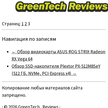
Страниц:
1
2
3
Навигация по записям
←
Обзор видеокарты ASUS ROG STRIX Radeon
RX Vega 64
Обзор SSD-накопителя Plextor PX-512M8SeY
(512 ГБ, NVMe, PCI-Express x4)
→
Копирование любых материалов сайта
запрещено.
·
© 2026
GreenTech_Reviews
·