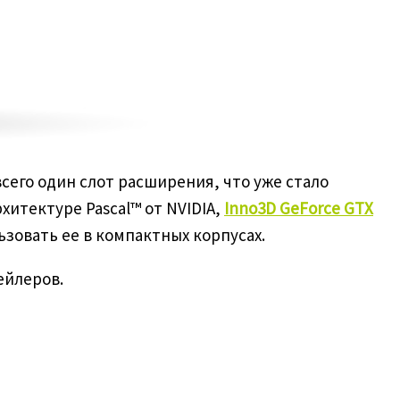
сего один слот расширения, что уже стало
итектуре Pascal™ от NVIDIA,
Inno3
D
GeForce
GTX
зовать ее в компактных корпусах.
ейлеров.