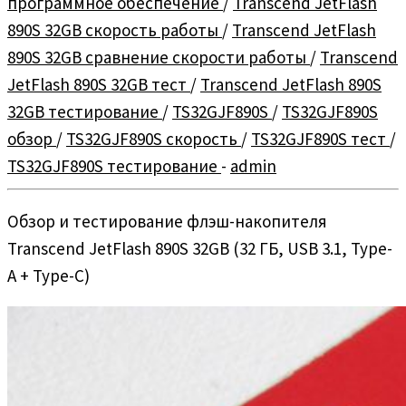
программное обеспечение
/
Transcend JetFlash
890S 32GB скорость работы
/
Transcend JetFlash
890S 32GB сравнение скорости работы
/
Transcend
JetFlash 890S 32GB тест
/
Transcend JetFlash 890S
32GB тестирование
/
TS32GJF890S
/
TS32GJF890S
обзор
/
TS32GJF890S скорость
/
TS32GJF890S тест
/
TS32GJF890S тестирование
-
admin
Обзор и тестирование флэш-накопителя
Transcend JetFlash 890S 32GB (32 ГБ, USB 3.1, Type-
A + Type-C)