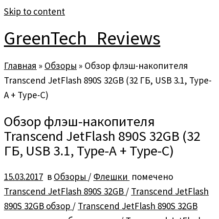
Skip to content
GreenTech_Reviews
Главная
»
Обзоры
»
Обзор флэш-накопителя
Transcend JetFlash 890S 32GB (32 ГБ, USB 3.1, Type-
A + Type-C)
Обзор флэш-накопителя
Transcend JetFlash 890S 32GB (32
ГБ, USB 3.1, Type-A + Type-C)
15.03.2017
в
Обзоры
/
Флешки
помечено
Transcend JetFlash 890S 32GB
/
Transcend JetFlash
890S 32GB обзор
/
Transcend JetFlash 890S 32GB