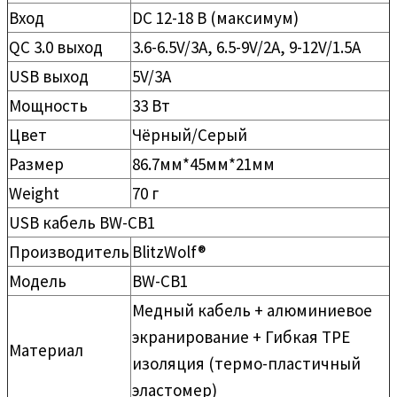
Вход
DC 12-18 В (максимум)
QC 3.0 выход
3.6-6.5V/3A, 6.5-9V/2A, 9-12V/1.5A
USB выход
5V/3A
Мощность
33 Вт
Цвет
Чёрный/Серый
Размер
86.7мм*45мм*21мм
Weight
70 г
USB кабель BW-CB1
Производитель
BlitzWolf®
Модель
BW-CB1
Медный кабель + алюминиевое
экранирование + Гибкая TPE
Материал
изоляция (термо-пластичный
эластомер)