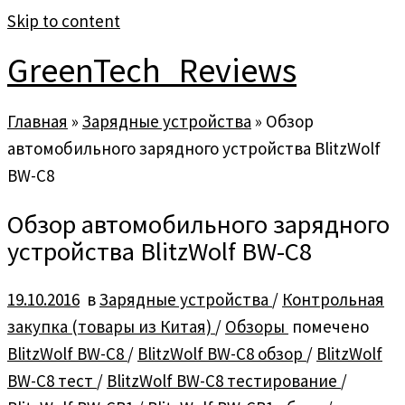
Skip to content
GreenTech_Reviews
Главная
»
Зарядные устройства
»
Обзор
автомобильного зарядного устройства BlitzWolf
BW-C8
Обзор автомобильного зарядного
устройства BlitzWolf BW-C8
19.10.2016
в
Зарядные устройства
/
Контрольная
закупка (товары из Китая)
/
Обзоры
помечено
BlitzWolf BW-C8
/
BlitzWolf BW-C8 обзор
/
BlitzWolf
BW-C8 тест
/
BlitzWolf BW-C8 тестирование
/