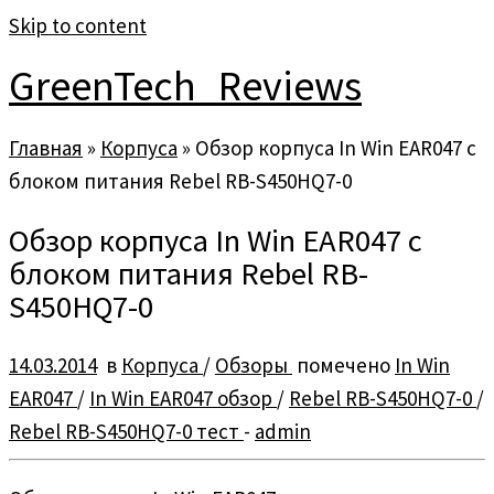
Skip to content
GreenTech_Reviews
Главная
»
Корпуса
»
Обзор корпуса In Win EAR047 с
блоком питания Rebel RB-S450HQ7-0
Обзор корпуса In Win EAR047 с
блоком питания Rebel RB-
S450HQ7-0
14.03.2014
в
Корпуса
/
Обзоры
помечено
In Win
EAR047
/
In Win EAR047 обзор
/
Rebel RB-S450HQ7-0
/
Rebel RB-S450HQ7-0 тест
-
admin