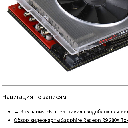
Навигация по записям
←
Компания EK представила водоблок для видео
Обзор видеокарты Sapphire Radeon R9 280X To