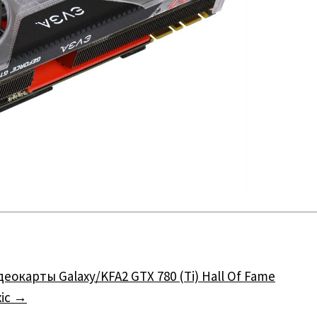
карты Galaxy/KFA2 GTX 780 (Ti) Hall Of Fame
xic
→