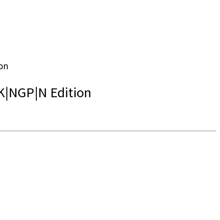
on
K|NGP|N Edition