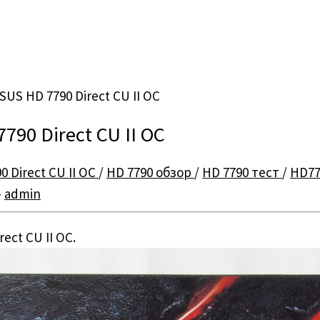
US HD 7790 Direct CU II OC
90 Direct CU II OC
0 Direct CU II OC
/
HD 7790 обзор
/
HD 7790 тест
/
HD77
-
admin
ct CU II OC.