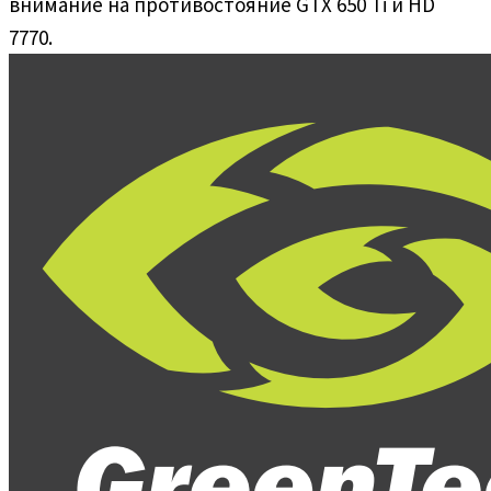
внимание на противостояние GTX 650 Ti и HD
7770.