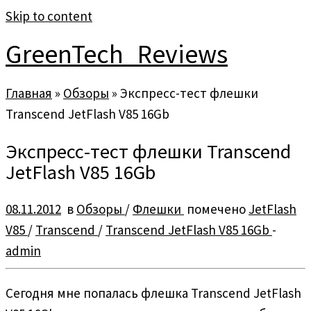
Skip to content
GreenTech_Reviews
Главная
»
Обзоры
»
Экспресс-тест флешки
Transcend JetFlash V85 16Gb
Экспресс-тест флешки Transcend
JetFlash V85 16Gb
08.11.2012
в
Обзоры
/
Флешки
помечено
JetFlash
V85
/
Transcend
/
Transcend JetFlash V85 16Gb
-
admin
Сегодня мне попалась флешка Transcend JetFlash