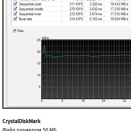
CrystalDiskMark
Файл размером 50 МБ.